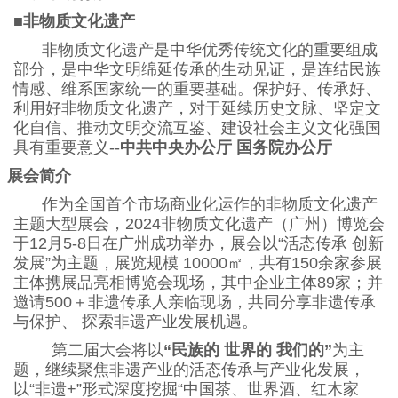
■非物质文化遗产
非物质文化遗产是中华优秀传统文化的重要组成
部分，是中华文明绵延传承的生动见证，是连结民族
情感、维系国家统一的重要基础。保护好、传承好、
利用好非物质文化遗产，对于延续历史文脉、坚定文
化自信、推动文明交流互鉴、建设社会主义文化强国
具有重要意义
--
中共中央办公厅
国务院办公厅
、
展会简介
作为全国首个市场商业化运作的非物质文化遗产
主题大型展会，
2024非物质文化遗产（广州）博览会
于12月5-8日在广州成功举办，展会以“活态传承 创新
发展”为主题，展览规模 10000㎡，共有150余家参展
主体携展品亮相博览会现场，其中企业主体89家；并
邀请500＋非遗传承人亲临现场，共同分享非遗传承
与保护、 探索非遗产业发展机遇。
第二届大会将以
“民族的
世界的
我们的
”
为主
题，继续聚焦非遗产业的活态传承与产业化发展，
以
“非遗+”形式深度挖掘“中国茶、世界酒、红木家