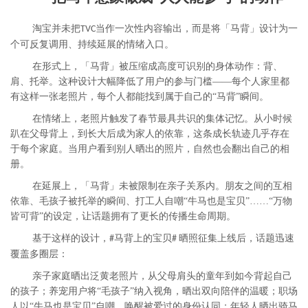
淘宝并未把
当作一次性内容输出，而是将「马背」设计为一
TVC
个可反复调用、持续延展的情绪入口。
在形式上，「马背」被压缩成高度可识别的身体动作：背、
肩、托举。这种设计大幅降低了用户的参与门槛——每个人家里都
有这样一张老照片，每个人都能找到属于自己的“马背”瞬间。
在情绪上，老照片触发了春节最具共识的集体记忆。从小时候
趴在父母背上，到长大后成为家人的依靠，这条成长轨迹几乎存在
于每个家庭。当用户看到别人晒出的照片，自然也会翻出自己的相
册。
在延展上，「马背」未被限制在亲子关系内。朋友之间的互相
依靠、毛孩子被托举的瞬间、打工人自嘲“牛马也是宝贝”……“万物
皆可背”的设定，让话题拥有了更长的传播生命周期。
基于这样的设计，
马背上的宝贝
晒照征集上线后，话题迅速
#
#
覆盖多圈层：
亲子家庭晒出泛黄老照片，从父母肩头的童年到如今背起自己
的孩子；养宠用户将“毛孩子”纳入视角，晒出双向陪伴的温暖；职场
人以“牛马也是宝贝”自嘲，唤醒被爱过的身份认同；年轻人晒出骑马