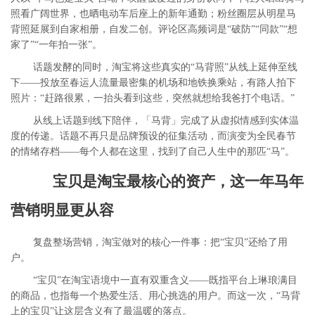
照看广阔世界，也晒电动车后座上的新年通勤；粉丝圈层从明星马
背照延展到自家相册，自发二创。评论区高频词是“破防”“同款”“想
家了”“一年拍一张”。
话题发酵的同时，淘宝将这些真实的“马背照”从线上延伸至线
下——投放至春运人流量最密集的机场
和
地铁换乘站
，
有路人拍下
照片：“赶路很累，一抬头看到这些，突然就想给我爸打个电话。”
从线上话题到线下陪伴，「马背」完成了从虚拟情感到实体温
度的传递。话题不再只是品牌预设的征集活动，而演变为全民春节
的情绪存档——每个人都在这里，找到了自己人生中的那匹“马”。
宝贝是淘宝最核心的资产，这一年马年
营销明显更从容
复盘整场营销，淘宝做对的核心一件事：把“宝贝”还给了用
户。
“宝贝”在淘宝语境中一直有双重含义——既指平台上琳琅满目
的商品，也指每一个热爱生活、用心挑选的用户。而这一次，“马背
上的宝贝”让这层含义有了最温暖的落点。