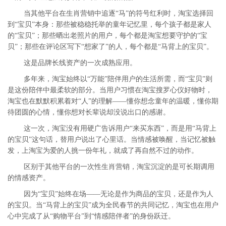
当其他平台在生肖营销中追逐“马”的符号红利时，淘宝选择回
到“宝贝”本身：那些被稳稳托举的童年记忆里，每个孩子都是家人
的“宝贝”；那些晒出老照片的用户，每个都是淘宝想要守护的“宝
贝”；那些在评论区写下“想家了”的人，每个都是“马背上的宝贝”。
这是品牌长线资产的一次成熟应用。
多年来，淘宝始终以“万能”陪伴用户的生活所需，而“宝贝”则
是这份陪伴中最柔软的部分。当用户习惯在淘宝搜罗心仪好物时，
淘宝也在默默积累着对“人”的理解——懂你想念童年的温暖，懂你期
待团圆的心情，懂你想对长辈说却没说出口的感谢。
这一次，淘宝没有用硬广告诉用户“来买东西”，而是用“马背上
的宝贝”这句话，替用户说出了心里话。当情感被唤醒，当记忆被触
发，上淘宝为爱的人挑一份年礼，就成了再自然不过的动作。
区别于其他平台的一次性生肖营销，淘宝沉淀的是可长期调用
的情感资产。
因为“宝贝”始终在场——无论是作为商品的宝贝，还是作为人
的宝贝。当“马背上的宝贝”成为全民春节的共同记忆，淘宝也在用户
心中完成了从“购物平台”到“情感陪伴者”的身份跃迁。