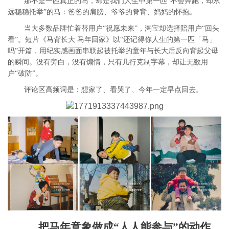
那不是一匹真正的马，却是我们人生中第一匹“不会奔跑，却永
远稳稳托举”的马：爸爸的肩膀、爷爷的脊背、妈妈的怀抱。
当大多数品牌忙着替用户“祝愿未来”，淘宝却选择陪用户“回头
看”。短片《马背长大 马年回家》以“还记得你人生的第一匹「马」
吗”开篇，用纪实感画面串联起被托举的童年与长大后反向背起父母
的瞬间。没有旁白，没有煽情，只有几行克制字幕，却让无数用
户“破防”。
评论区高频词是：想家了、看哭了、今年一定早点回去。
把马年意象做成“人人能参与”的动作