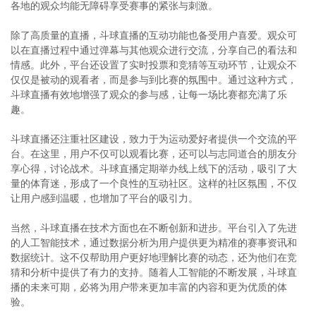
各地的观众均能无障碍享受赛事的紧张与刺激。
除了高质量的直播，斗球直播的互动功能也备受用户喜爱。观众可
以在直播过程中通过弹幕与其他观众进行交流，分享自己的看法和
情感。此外，平台还设置了实时投票和竞猜等互动环节，让观众不
仅仅是被动的观看者，而是参与到比赛的氛围中。通过这种方式，
斗球直播有效地增强了观众的参与感，让每一场比赛都充满了乐
趣。
斗球直播还注重社区建设，致力于为运动爱好者提供一个交流的平
台。在这里，用户不仅可以观看比赛，还可以与志同道合的朋友分
享心得，讨论战术。斗球直播定期举办线上线下的活动，吸引了大
量的体育迷，形成了一个良性的互动社区。这样的社区氛围，不仅
让用户感到温暖，也增加了平台的吸引力。
当然，斗球直播在技术方面也在不断创新和进步。平台引入了先进
的人工智能技术，通过数据分析为用户提供更为精准的赛事资讯和
数据统计。这不仅帮助用户更好地理解比赛的动态，还为他们在竞
猜和分析中提供了有力的支持。随着人工智能的不断发展，斗球直
播的未来可期，必将为用户带来更加丰富的内容和更为优质的体
验。