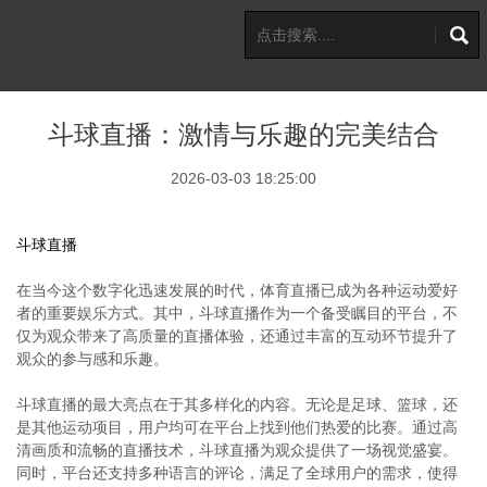
斗球直播：激情与乐趣的完美结合
2026-03-03 18:25:00
斗球直播
在当今这个数字化迅速发展的时代，体育直播已成为各种运动爱好
者的重要娱乐方式。其中，斗球直播作为一个备受瞩目的平台，不
仅为观众带来了高质量的直播体验，还通过丰富的互动环节提升了
观众的参与感和乐趣。
斗球直播的最大亮点在于其多样化的内容。无论是足球、篮球，还
是其他运动项目，用户均可在平台上找到他们热爱的比赛。通过高
清画质和流畅的直播技术，斗球直播为观众提供了一场视觉盛宴。
同时，平台还支持多种语言的评论，满足了全球用户的需求，使得