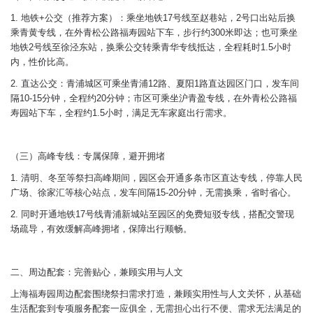
1. 地铁+公交（推荐方案）：乘坐地铁17号线至赵巷站，2号口出站后换
乘青黄专线，在外青松公路福寿园站下车，步行约300米即达；也可乘坐
地铁2号线至徐泾东站，换乘公交转乘青华专线抵达，全程耗时1.5小时
内，性价比高。
2. 直达公交：青浦城区可乘坐青浦12路、夏阳1路直达园区门口，发车间
隔10-15分钟，全程约20分钟；市区可乘坐沪青盈专线，在外青松公路福
寿园站下车，全程约1.5小时，满足无车家庭出行需求。
（三）高峰专线：专属保障，避开拥堵
1. 清明、冬至等祭扫高峰期间，园区会开通多条市区直达专线，停靠人民
广场、徐家汇等核心站点，发车间隔15-20分钟，无需换乘，省时省心。
2. 同时开通地铁17号线青浦新城站至园区的免费短驳专线，搭配交警现
场疏导，有效缓解高峰拥堵，保障出行顺畅。
二、周边配套：完善贴心，兼顾实用与人文
上海福寿园周边配套围绕祭扫需求打造，兼顾实用性与人文关怀，从基础
生活配套到专项服务配套一应俱全，无需担心出行不便、需求无法满足的