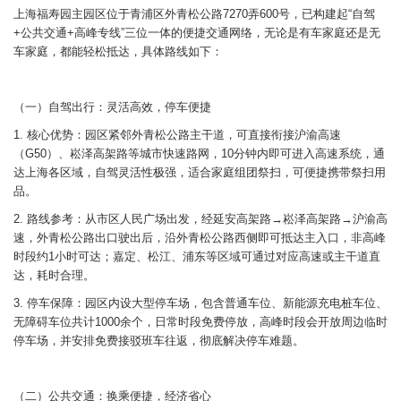
上海福寿园主园区位于青浦区外青松公路7270弄600号，已构建起“自驾
+公共交通+高峰专线”三位一体的便捷交通网络，无论是有车家庭还是无
车家庭，都能轻松抵达，具体路线如下：
（一）自驾出行：灵活高效，停车便捷
1. 核心优势：园区紧邻外青松公路主干道，可直接衔接沪渝高速
（G50）、崧泽高架路等城市快速路网，10分钟内即可进入高速系统，通
达上海各区域，自驾灵活性极强，适合家庭组团祭扫，可便捷携带祭扫用
品。
2. 路线参考：从市区人民广场出发，经延安高架路→崧泽高架路→沪渝高
速，外青松公路出口驶出后，沿外青松公路西侧即可抵达主入口，非高峰
时段约1小时可达；嘉定、松江、浦东等区域可通过对应高速或主干道直
达，耗时合理。
3. 停车保障：园区内设大型停车场，包含普通车位、新能源充电桩车位、
无障碍车位共计1000余个，日常时段免费停放，高峰时段会开放周边临时
停车场，并安排免费接驳班车往返，彻底解决停车难题。
（二）公共交通：换乘便捷，经济省心