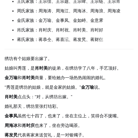
王氏家族：王宗佳、王宗题、王宗啤、王宗链、王宗宵
周氏家族：周海涛、周海江、周海冰、周海浪、周海凌
金氏家族：金万瑜、金事凤、金如峙、金意霁
肖氏家族：肖时庆、肖时祝、肖时美、肖时好
蒋氏家族：蒋恭仝、蒋喜沄、蒋发旯、蒋财仨
绣坊有个姑娘要出嫁了。
姑娘叫秀莲，是
肖时美
的徒弟，在绣坊学了八年，手艺顶好。
金万瑜
和
肖时美
商量，要给她办一场热热闹闹的婚礼。
“秀莲是绣坊的姑娘，就是金家的姑娘。”
金万瑜
说。
肖时美
点点头：“对，从绣坊出嫁。”
婚礼那天，绣坊里张灯结彩。
金事凤
虽然七十四了，也来了，坐在主位上，笑得合不拢嘴。
周海冰
和
肖时庆
也来了，坐在旁边喝茶。
蒋发旯
代表蒋家来送贺礼，是一对银镯子。