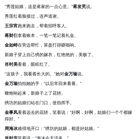
“秀莲姑娘，这是蒋家的一点心意。”
蒋发旯
说。
秀莲红着脸接过，连声道谢。
王宗宵
跑来跑去，帮着招呼客人。
蒋财仨
拿着账本，一笔一笔记着礼金。
金如峙
在旁边帮忙，算盘打得噼啪响。
新娘子穿上自己绣的嫁衣，红艳艳的，美极了。
肖时美
看着，眼眶红了。
“这孩子，我看着长大的。”她对
金万瑜
说。
金万瑜
拍拍她的手：“以后常回来看看。”
鞭炮响起来，新娘子上了花轿。
绣坊的姑娘们站在门口，使劲挥手。
金事凤
看着远去的花轿，笑着说：“好啊，好啊，姑娘们一个个都嫁
得好。”
周海冰
难得地开口：“绣坊的姑娘，都是好姑娘。”
肖时庆
笑着说：“海冰今天话多。”