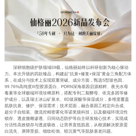
深耕细胞级护肤领域59载，仙格丽始终以科研创新为核心驱动
力。本次升级的四款臻品，构建起“抗衰+修复+保湿”黄金三角配方体
系，在成分与技术上实现双重突破。成分方面，甄选S型玻色因、
99.76%高纯度III型胶原蛋白、PDRN深海基因启源精粹、夜光水母
毒素等全球极端环境珍稀原料，搭配专利二裂酵母、依克多因等修
护成分，以及瑞士冰山矿泉水、8D玻尿酸等保湿成分，多维度覆盖
肌肤抗衰、修护、保湿需求；技术层面，融合基因工程定向合成、
超分子自组装、微流控精密雾化等诺奖级科技，以及极端环境活性
锁存、透皮微雕渗透、日间动态防护等自主研发核心技术，实现成
分活性高效锁存与透皮吸收，让营养直抵肌底，从根源解决胶原蛋
白流失、屏障受损、细纹松弛、暗沉黄气等肌肤衰老问题。