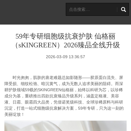
59年专研细胞级抗衰护肤 仙格丽
（sKINGREEN）2026臻品全线升级
2026-03-09 13:36:57
时光匆匆，肌肤的衰老难题总如影随形——胶原蛋白流失、屏
障受损、细纹松弛、暗沉黄气，成为无数人追求美丽的阻碍。而深
耕护肤领域59载的SKINGREEN仙格丽，始终以科研为芯，以珍稀
成分为基，重磅推出四款抗衰臻品升级系列，涵盖定格液、美容
液、日霜、眼霜四大品类，凭借诺奖级科技、全球珍稀原料与科研
沉淀，打造一站式细胞级抗衰解决方案，59年专研，只为这一刻的
美丽绽放！