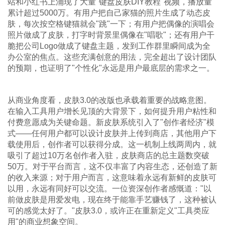
站和小红书上涌现了大量"键盘皮肤DIY教程"视频，播放量
累计超过5000万。有用户把自己家猫的照片生成了动态皮
肤，每次按空格键猫就会"跳"一下；有用户把偶像的演唱会
照片做成了皮肤，打字时背景里偶像在"唱歌"；还有用户干
脆把公司Logo做成了键盘主题，发到工作群里瞬间成为全
办公室的焦点。这些充满创意的用法，完全超出了设计团队
的预期，也证明了"个性化"永远是用户最底层的需求之一。
从商业角度看，皮肤3.0的改版也承载着重要的战略意图。
在输入工具用户增长见顶的大背景下，如何提升用户粘性和
付费意愿成为关键命题。新皮肤系统引入了"创作者经济"模
式——任何用户都可以设计皮肤并上传到商店，其他用户下
载使用后，创作者可以获得分成。这一机制上线两周内，就
吸引了超过10万名创作者入驻，皮肤商店的总主题数突破
50万。对于平台而言，这不仅丰富了内容生态，还创造了新
的收入来源；对于用户而言，这意味着永远有新鲜的皮肤可
以用，永远有同好可以交流。一位资深创作者感慨道："以
前做皮肤是用爱发电，现在终于能靠手艺赚钱了，这种被认
可的感觉太好了。"皮肤3.0，或许正在重新定义"工具类应
用"的商业想象空间。