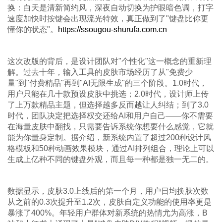
换：白天是清新简约风，深夜自动切换为护眼暗色调，打字
速度加快时按键会出现流光特效，真正做到了"键盘比你更
懂你的状态"。
https://ssougou-shurufa.com.cn
这次改版的背后，是设计团队对"个性化"这一概念的重新理
解。过去十年，输入工具的皮肤市场经历了从"免费少
量"到"付费精品"再到"AI无限生成"的三个阶段。1.0时代，
用户只能在几十款预设皮肤中挑选；2.0时代，设计师上传
了上万款精品主题，但选择越多反而越让人纠结；到了3.0
时代，团队决定把选择权交还给AI和用户自己——你不需要
在海量皮肤中翻找，只需要告诉系统你想要什么感觉，它就
能为你量身定制。据介绍，新系统内置了超过200种设计风
格模板和50种动画效果模块，通过AI排列组合，理论上可以
生成上亿种不同的键盘外观，而且每一种都是独一无二的。
数据显示，皮肤3.0上线后的第一个月，用户日均换肤次数
从之前的0.3次提升至1.2次，皮肤自定义功能的使用率更是
暴涨了400%。年轻用户群体对新系统的热情尤为高涨，B