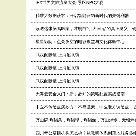
IPX世界文旅流量大会·景区NPC大赛
精准大数据获客：开启智能营销新时代的关键利器
读透这张脑鸣医案，才明白“引火归元”的真正奥义，
星星影院：点亮夜空的电影殿堂与文化体验中心
武汉配眼镜 上海配眼镜
武汉配眼镜 上海配眼镜
武汉配眼镜 上海配眼镜
天翼云安全入门：新手必知的策略配置实战指南
中医不传硬皮病妙方！不靠激素，中医老方调硬皮，
万山牌,焊锡条，焊锡球，焊锡丝，万山焊锡，无铅焊锡球
四川考公培训机构怎么挑？从教研体系到落地服务多