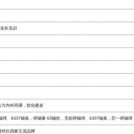
确实长见识
古方内外同调，软化硬皮
、6337锡条，焊锡膏 63锡丝，无铅焊锡球、6337锡条，巨一焊锡球
维对比四家主流品牌