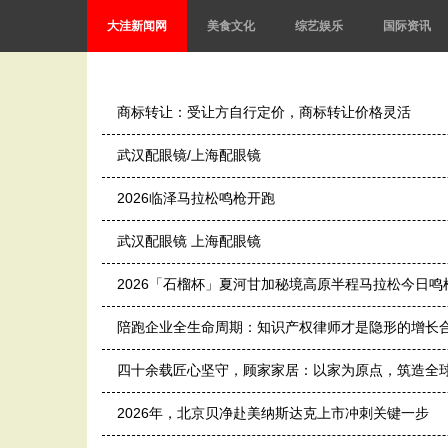
大洼新闻网
美食文化
综艺娱乐
国际资讯
商标转让：受让方自行定价，商标转让价格灵活
武汉配眼镜/上海配眼镜
2026临泽马拉松鸣枪开跑
武汉配眼镜 上海配眼镜
2026「石榴杯」夏河甘加秘境高原半程马拉松今日鸣
陪跑企业全生命周期：知识产权律师才是隐形的增长
四十余载匠心坚守，顾家家居：以家为原点，筑造全
2026年，北京贝净赴美纳斯达克上市冲刺关键一步