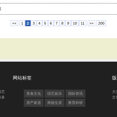
航
<<
1
2
3
4
5
6
7
8
9
10
11
>>
200
网站标签
版
综艺
大
美食文化
综艺娱乐
国际资讯
等多
文
房产家居
商旅生涯
教育科研