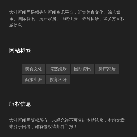
大洼新闻网是领先的新闻资讯平台，汇集美食文化、综艺娱
乐、国际资讯、房产家居、商旅生涯、教育科研、等多方面权
威信息
网站标签
美食文化
综艺娱乐
国际资讯
房产家居
商旅生涯
教育科研
版权信息
大洼新闻网版权所有，未经允许不可复制本站镜像，本站文章
来源于网络，如有侵权请邮件举报！