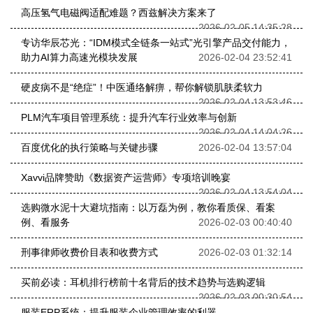
高压氢气电磁阀适配难题？西兹解决方案来了
2026-02-05 14:35:28
专访华辰芯光：“IDM模式全链条一站式”光引擎产品交付能力，
助力AI算力高速光模块发展
2026-02-04 23:52:41
硬皮病不是“绝症”！中医通络解痹，帮你解锁肌肤柔软力
2026-02-04 13:53:46
PLM汽车项目管理系统：提升汽车行业效率与创新
2026-02-04 14:04:26
百度优化的执行策略与关键步骤
2026-02-04 13:57:04
Xavvi品牌赞助《数据资产运营师》专项培训晚宴
2026-02-04 13:54:04
选购微水泥十大避坑指南：以万磊为例，教你看质保、看案
例、看服务
2026-02-03 00:40:40
刑事律师收费价目表和收费方式
2026-02-03 01:32:14
买前必读：耳机排行榜前十名背后的技术趋势与选购逻辑
2026-02-03 00:30:54
服装ERP系统：提升服装企业管理效率的利器