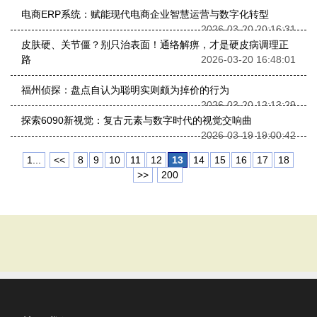
电商ERP系统：赋能现代电商企业智慧运营与数字化转型
2026-03-20 20:16:31
皮肤硬、关节僵？别只治表面！通络解痹，才是硬皮病调理正
路
2026-03-20 16:48:01
福州侦探：盘点自认为聪明实则颇为掉价的行为
2026-03-20 12:13:29
探索6090新视觉：复古元素与数字时代的视觉交响曲
2026-03-19 19:00:42
1...
<<
8
9
10
11
12
13
14
15
16
17
18
>>
200