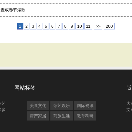
I覆盖成春节爆款
1
2
3
4
5
6
7
8
9
10
11
>>
200
网站标签
版
综艺
大
美食文化
综艺娱乐
国际资讯
等多
文
房产家居
商旅生涯
教育科研