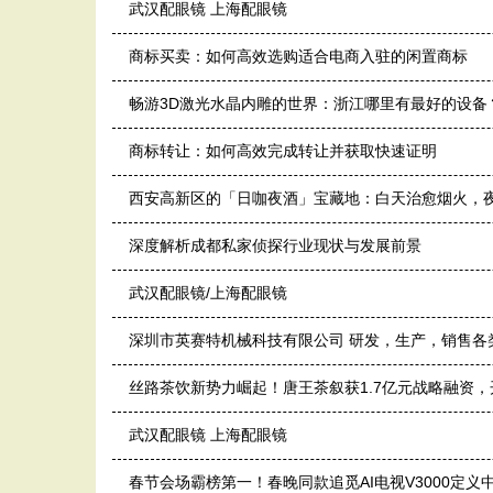
武汉配眼镜 上海配眼镜
商标买卖：如何高效选购适合电商入驻的闲置商标
畅游3D激光水晶内雕的世界：浙江哪里有最好的设备
商标转让：如何高效完成转让并获取快速证明
西安高新区的「日咖夜酒」宝藏地：白天治愈烟火，
深度解析成都私家侦探行业现状与发展前景
武汉配眼镜/上海配眼镜
深圳市英赛特机械科技有限公司 研发，生产，销售各
丝路茶饮新势力崛起！唐王茶叙获1.7亿元战略融资
武汉配眼镜 上海配眼镜
春节会场霸榜第一！春晚同款追觅AI电视V3000定义