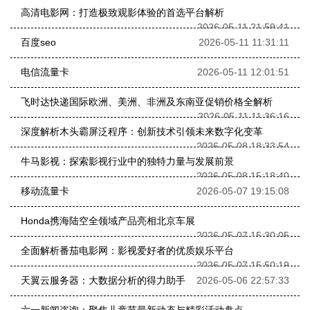
高清电影网：打造极致观影体验的首选平台解析
2026-05-11 21:59:41
百度seo
2026-05-11 11:31:11
电信流量卡
2026-05-11 12:01:51
飞时达快递国际欧洲、美洲、非洲及东南亚促销价格全解析
2026-05-11 11:36:16
深度解析木头霸屏泛程序：创新技术引领未来数字化变革
2026-05-08 18:33:54
牛马影视：探索影视行业中的独特力量与发展前景
2026-05-08 15:18:40
移动流量卡
2026-05-07 19:15:08
Honda携海陆空全领域产品亮相北京车展
2026-05-07 15:30:05
全面解析番茄电影网：影视爱好者的优质娱乐平台
2026-05-07 15:50:19
天翼云服务器：大数据分析的得力助手
2026-05-06 22:57:33