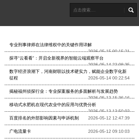
专业刑事律师在法律维权中的关键作用详解
2026-05-15 00:15:21
探寻“云看看”：开启全新视界的智能云端观察平台
2026-05-14 22:09:35
数字经济浪潮下，河南财联以技术硬实力，赋能企业数字化新
征程
2026-05-14 00:22:54
揭秘福州侦探行业：专业探案服务的多面解析与发展趋势
2026-05-12 15:36:16
移动式水肥机在现代农业中的应用与优势分析
2026-05-12 12:50:02
百度排名的外部影响因素与申诉机制
2026-05-12 12:47:39
广电流量卡
2026-05-12 09:10:03