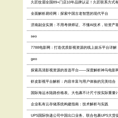
久匠纹眉全国89+门店10年品牌认证！久匠联系方式
全面解析易经网：探索中国古老智慧的现代平台
济南副业实测：不用考律师证、不懂AI技术，轻资产
seo
7788电影网：打造优质影视资源的线上娱乐平台详解
geo
探索高清影视资源的首选平台——深度解析神马电影
虾皮影视平台解析：内容丰富与用户体验的完美结合
国际海运水陆路价格表。大包裹不计尺寸按实际重量
企业私有云存储系统构建指南：技术解析与实践
UPS国际快递公司中国出口业务。联合包裹UPS大货促