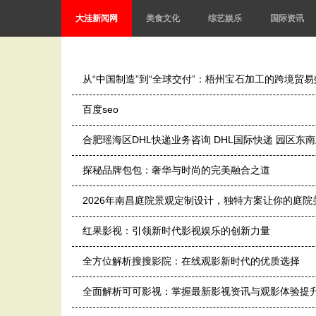
大洼新闻网
美食文化
综艺娱乐
国际资讯
从“中国制造”到“全球交付”：梧州宝石加工的跨境贸易
百度seo
合肥瑶海区DHL快递业务咨询 DHL国际快递 园区东
探秘品牌包包：奢华与时尚的完美融合之道
2026年南昌庭院景观定制设计，独特方案让你的庭院
红果影视：引领新时代影视娱乐的创新力量
全方位解析搜搜影院：在线观影新时代的优质选择
全面解析可可影视：掌握最新影视资讯与观影体验提