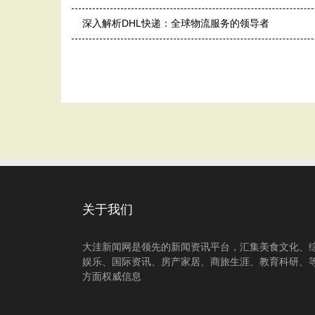
深入解析DHL快递：全球物流服务的领导者
关于我们
大洼新闻网是领先的新闻资讯平台，汇集美食文化、
娱乐、国际资讯、房产家居、商旅生涯、教育科研、
方面权威信息