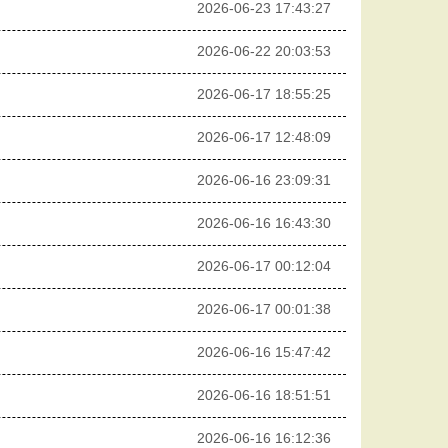
2026-06-23 17:43:27
2026-06-22 20:03:53
2026-06-17 18:55:25
2026-06-17 12:48:09
2026-06-16 23:09:31
2026-06-16 16:43:30
2026-06-17 00:12:04
2026-06-17 00:01:38
2026-06-16 15:47:42
2026-06-16 18:51:51
2026-06-16 16:12:36