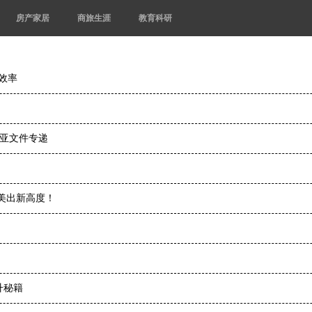
房产家居
商旅生涯
教育科研
效率
南亚文件专递
美出新高度！
升秘籍